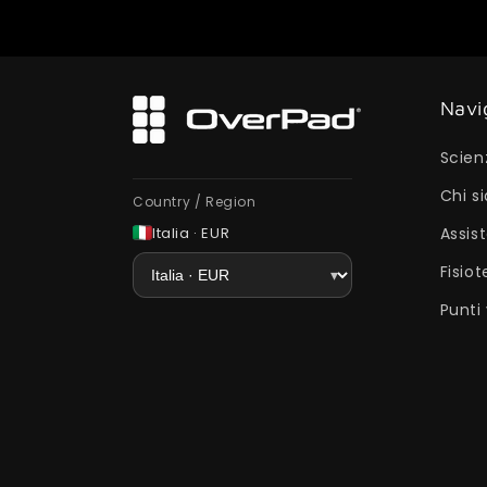
Navi
Scien
Chi s
Country / Region
Italia · EUR
Assist
Fisiot
Punti