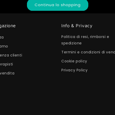
Continua lo shopping
gazione
Info & Privacy
Politica di resi, rimborsi e
za
spedizione
iamo
Termini e condizioni di ven
enza clienti
Cookie policy
erapisti
Privacy Policy
 vendita